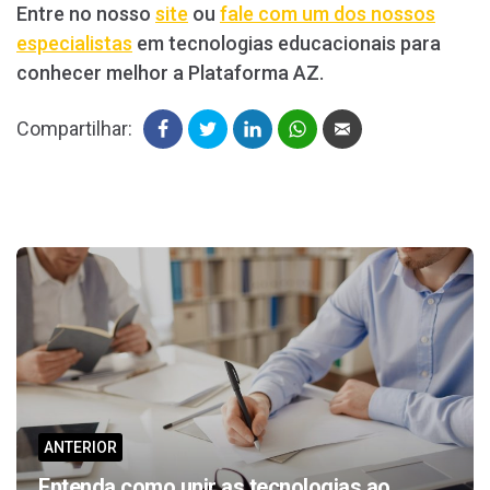
Entre no nosso
site
ou
fale com um dos nossos
especialistas
em tecnologias educacionais para
conhecer melhor a Plataforma AZ.
Compartilhar:
Post
navigation
ANTERIOR
Entenda como unir as tecnologias ao