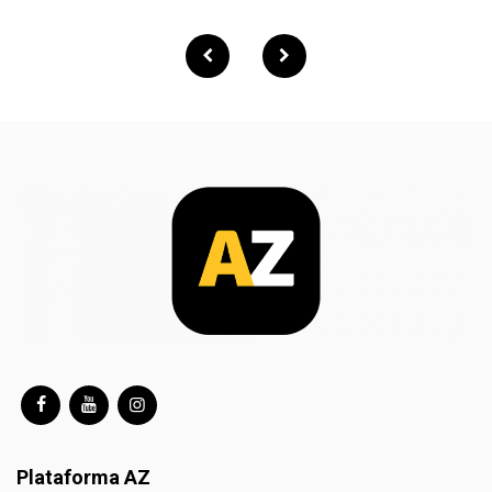
Paginação
de
posts
Plataforma AZ