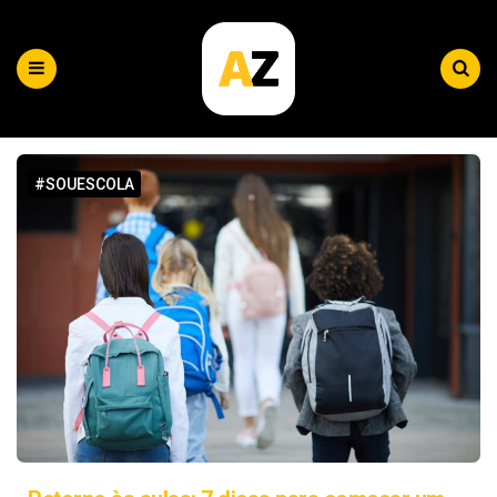
Plataforma
AZ
Menu
Search
|
Blog
#SOUESCOLA