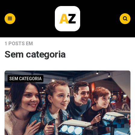
Plataforma
AZ
Menu
Search
|
Blog
1 POSTS EM
Sem categoria
SEM CATEGORIA